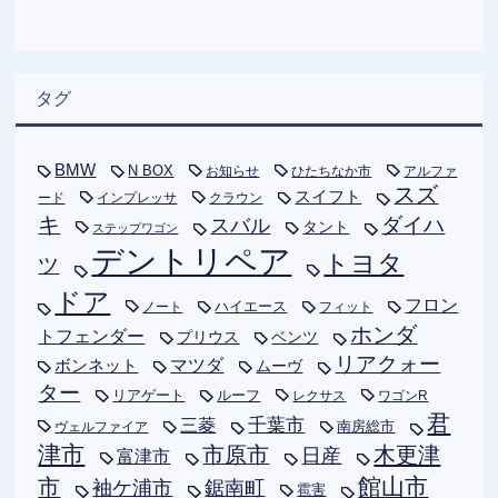
タグ
BMW
N BOX
お知らせ
ひたちなか市
アルファ
スズ
スイフト
ード
インプレッサ
クラウン
キ
ダイハ
スバル
タント
ステップワゴン
デントリペア
トヨタ
ツ
ドア
フロン
ハイエース
フィット
ノート
ホンダ
トフェンダー
プリウス
ベンツ
リアクォー
ボンネット
マツダ
ムーヴ
ター
リアゲート
ルーフ
レクサス
ワゴンR
君
千葉市
三菱
南房総市
ヴェルファイア
津市
木更津
市原市
日産
富津市
市
館山市
袖ケ浦市
鋸南町
雹害