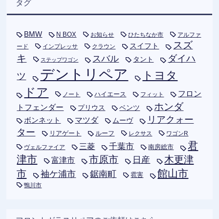
タグ
BMW
N BOX
お知らせ
ひたちなか市
アルファ
スズ
スイフト
ード
インプレッサ
クラウン
キ
ダイハ
スバル
タント
ステップワゴン
デントリペア
トヨタ
ツ
ドア
フロン
ハイエース
フィット
ノート
ホンダ
トフェンダー
プリウス
ベンツ
リアクォー
ボンネット
マツダ
ムーヴ
ター
リアゲート
ルーフ
レクサス
ワゴンR
君
千葉市
三菱
南房総市
ヴェルファイア
津市
木更津
市原市
日産
富津市
市
館山市
袖ケ浦市
鋸南町
雹害
鴨川市