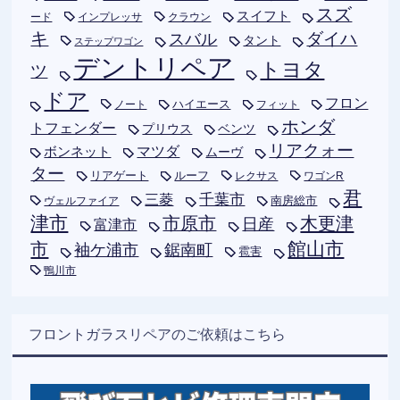
スズ
スイフト
ード
インプレッサ
クラウン
キ
ダイハ
スバル
タント
ステップワゴン
デントリペア
トヨタ
ツ
ドア
フロン
ハイエース
フィット
ノート
ホンダ
トフェンダー
プリウス
ベンツ
リアクォー
ボンネット
マツダ
ムーヴ
ター
リアゲート
ルーフ
レクサス
ワゴンR
君
千葉市
三菱
南房総市
ヴェルファイア
津市
木更津
市原市
日産
富津市
市
館山市
袖ケ浦市
鋸南町
雹害
鴨川市
フロントガラスリペアのご依頼はこちら