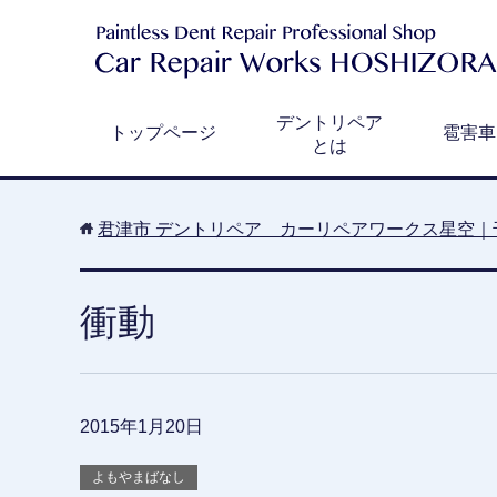
デントリペア
トップページ
雹害車
とは
君津市 デントリペア カーリペアワークス星空｜
衝動
2015年1月20日
よもやまばなし