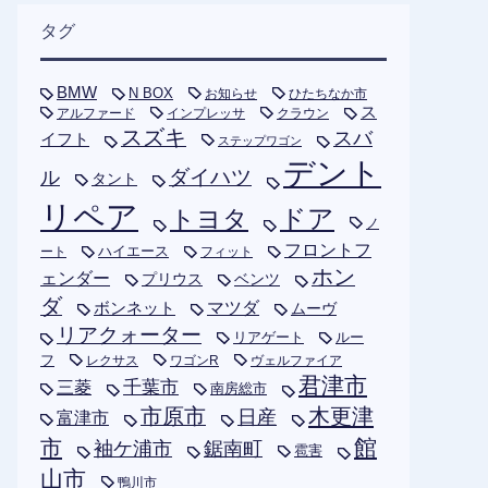
タグ
BMW
N BOX
お知らせ
ひたちなか市
ス
アルファード
インプレッサ
クラウン
スズキ
スバ
イフト
ステップワゴン
デント
ダイハツ
ル
タント
リペア
トヨタ
ドア
ノ
フロントフ
ハイエース
フィット
ート
ホン
ェンダー
プリウス
ベンツ
ダ
ボンネット
マツダ
ムーヴ
リアクォーター
リアゲート
ルー
フ
レクサス
ワゴンR
ヴェルファイア
君津市
千葉市
三菱
南房総市
木更津
市原市
日産
富津市
市
館
袖ケ浦市
鋸南町
雹害
山市
鴨川市