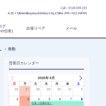
ログ
出張リペア
メール
例や日常)
し
衝動
営業日カレンダー
2026年 8月
日
月
火
水
木
金
土
26
27
28
29
30
31
1
2
3
4
5
6
7
8
出張（店舗不在）