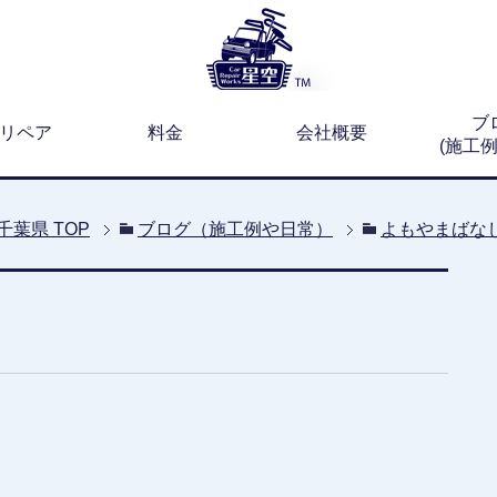
ブ
リペア
料金
会社概要
(施工
千葉県
TOP
ブログ（施工例や日常）
よもやまばな