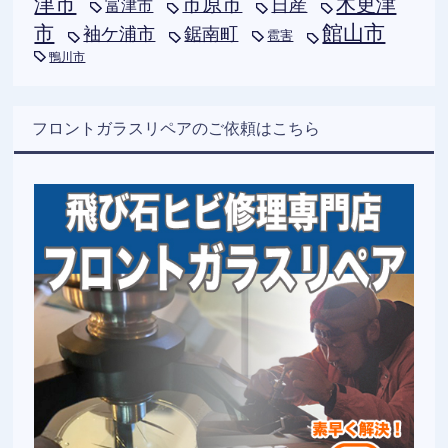
津市
木更津
市原市
日産
富津市
市
館山市
袖ケ浦市
鋸南町
雹害
鴨川市
フロントガラスリペアのご依頼はこちら