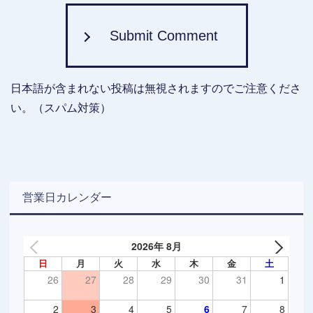
Submit Comment
日本語が含まれない投稿は無視されますのでご注意くださ
い。（スパム対策）
営業日カレンダー
2026年 8月
日
月
火
水
木
金
土
26
27
28
29
30
31
1
2
3
4
5
6
7
8