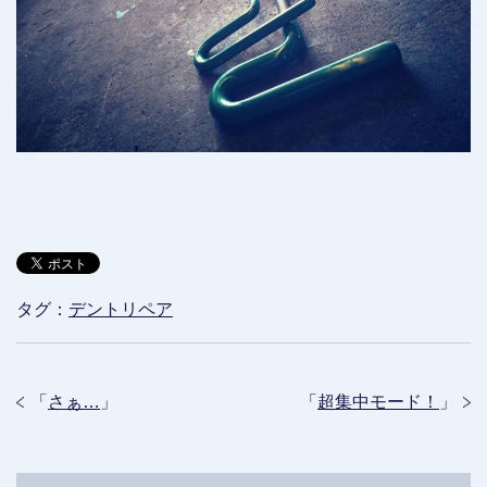
タグ：
デントリペア
「
さぁ…
」
「
超集中モード！
」