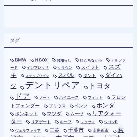
タグ
BMW
N BOX
お知らせ
ひたちなか市
アルファ
スズ
スイフト
ード
インプレッサ
クラウン
キ
ダイハ
スバル
タント
ステップワゴン
デントリペア
トヨタ
ツ
ドア
フロン
ハイエース
フィット
ノート
ホンダ
トフェンダー
プリウス
ベンツ
リアクォー
ボンネット
マツダ
ムーヴ
ター
リアゲート
ルーフ
レクサス
ワゴンR
君
千葉市
三菱
南房総市
ヴェルファイア