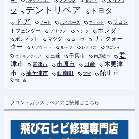
タント
ステップワゴン
デントリペア
トヨタ
ツ
ドア
フロン
ハイエース
フィット
ノート
ホンダ
トフェンダー
プリウス
ベンツ
リアクォー
ボンネット
マツダ
ムーヴ
ター
リアゲート
ルーフ
レクサス
ワゴンR
君
千葉市
三菱
南房総市
ヴェルファイア
津市
木更津
市原市
日産
富津市
市
館山市
袖ケ浦市
鋸南町
雹害
鴨川市
フロントガラスリペアのご依頼はこちら