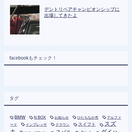
デントリペアチャンピオンシップに
出場してきたよ
facebookもチェック！
タグ
BMW
N BOX
お知らせ
ひたちなか市
アルファ
スズ
スイフト
ード
インプレッサ
クラウン
キ
ダイハ
スバル