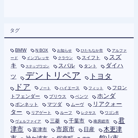
タグ
BMW
N BOX
お知らせ
ひたちなか市
アルファ
スズ
スイフト
ード
インプレッサ
クラウン
キ
ダイハ
スバル
タント
ステップワゴン
デントリペア
トヨタ
ツ
ドア
フロン
ハイエース
フィット
ノート
ホンダ
トフェンダー
プリウス
ベンツ
リアクォー
ボンネット
マツダ
ムーヴ
ター
リアゲート
ルーフ
レクサス
ワゴンR
君
千葉市
三菱
南房総市
ヴェルファイア
津市
木更津
市原市
日産
富津市
市
館山市