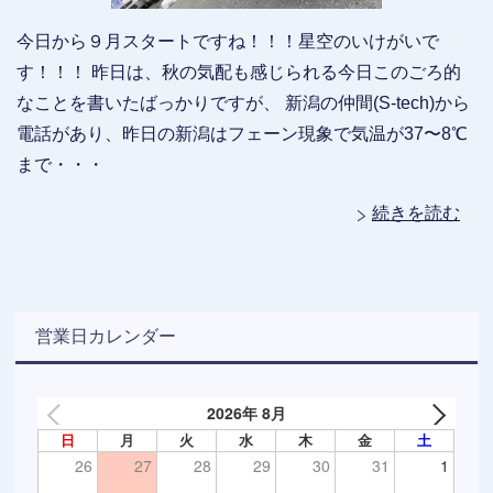
今日から９月スタートですね！！！星空のいけがいで
す！！！ 昨日は、秋の気配も感じられる今日このごろ的
なことを書いたばっかりですが、 新潟の仲間(S-tech)から
電話があり、昨日の新潟はフェーン現象で気温が37〜8℃
まで・・・
続きを読む
営業日カレンダー
2026年 8月
日
月
火
水
木
金
土
26
27
28
29
30
31
1