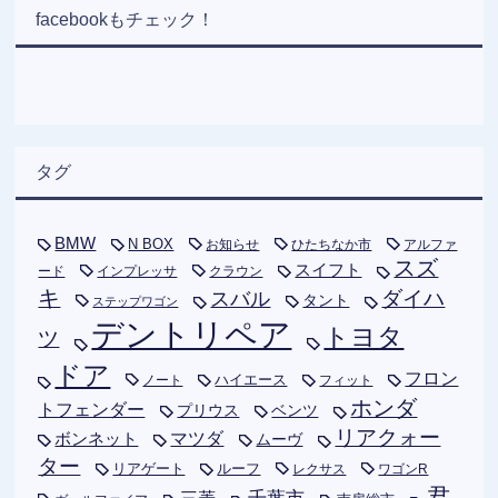
facebookもチェック！
タグ
BMW
N BOX
お知らせ
ひたちなか市
アルファ
スズ
スイフト
ード
インプレッサ
クラウン
キ
ダイハ
スバル
タント
ステップワゴン
デントリペア
トヨタ
ツ
ドア
フロン
ハイエース
フィット
ノート
ホンダ
トフェンダー
プリウス
ベンツ
リアクォー
ボンネット
マツダ
ムーヴ
ター
リアゲート
ルーフ
レクサス
ワゴンR
君