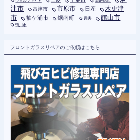
千葉市
三菱
南房総市
ヴェルファイア
津市
木更津
市原市
日産
富津市
市
館山市
袖ケ浦市
鋸南町
雹害
鴨川市
フロントガラスリペアのご依頼はこちら