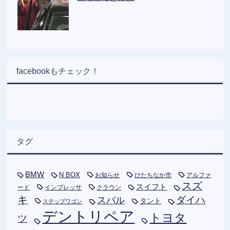
facebookもチェック！
タグ
BMW
N BOX
お知らせ
ひたちなか市
アルファ
スズ
スイフト
ード
インプレッサ
クラウン
キ
ダイハ
スバル
タント
ステップワゴン
デントリペア
トヨタ
ツ