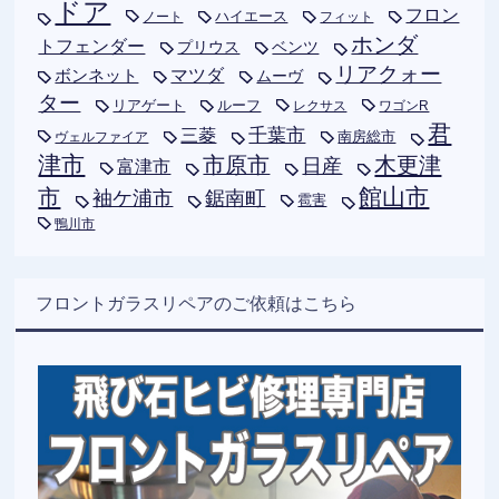
ドア
フロン
ハイエース
フィット
ノート
ホンダ
トフェンダー
プリウス
ベンツ
リアクォー
ボンネット
マツダ
ムーヴ
ター
リアゲート
ルーフ
レクサス
ワゴンR
君
千葉市
三菱
南房総市
ヴェルファイア
津市
木更津
市原市
日産
富津市
市
館山市
袖ケ浦市
鋸南町
雹害
鴨川市
フロントガラスリペアのご依頼はこちら