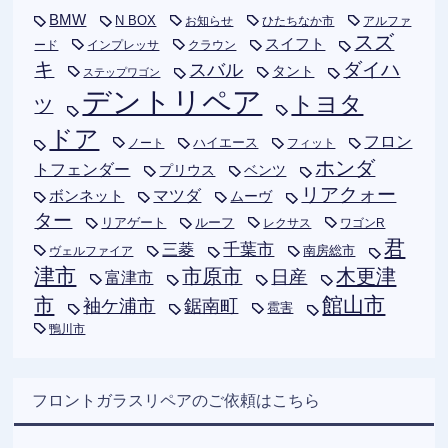
BMW
N BOX
お知らせ
ひたちなか市
アルファ
スズ
スイフト
ード
インプレッサ
クラウン
キ
ダイハ
スバル
タント
ステップワゴン
デントリペア
トヨタ
ツ
ドア
フロン
ハイエース
フィット
ノート
ホンダ
トフェンダー
プリウス
ベンツ
リアクォー
ボンネット
マツダ
ムーヴ
ター
リアゲート
ルーフ
レクサス
ワゴンR
君
千葉市
三菱
南房総市
ヴェルファイア
津市
木更津
市原市
日産
富津市
市
館山市
袖ケ浦市
鋸南町
雹害
鴨川市
フロントガラスリペアのご依頼はこちら