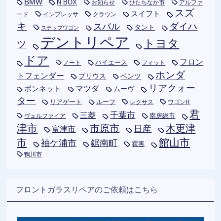
BMW
N BOX
お知らせ
ひたちなか市
アルファ
スズ
スイフト
ード
インプレッサ
クラウン
キ
ダイハ
スバル
タント
ステップワゴン
デントリペア
トヨタ
ツ
ドア
フロン
ハイエース
フィット
ノート
ホンダ
トフェンダー
プリウス
ベンツ
リアクォー
ボンネット
マツダ
ムーヴ
ター
リアゲート
ルーフ
レクサス
ワゴンR
君
千葉市
三菱
南房総市
ヴェルファイア
津市
木更津
市原市
日産
富津市
市
館山市
袖ケ浦市
鋸南町
雹害
鴨川市
フロントガラスリペアのご依頼はこちら