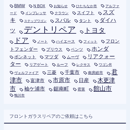
BMW
N BOX
お知らせ
ひたちなか市
アルファ
スズ
スイフト
ード
インプレッサ
クラウン
キ
ダイハ
スバル
タント
ステップワゴン
デントリペア
トヨタ
ツ
ドア
フロン
ハイエース
フィット
ノート
ホンダ
トフェンダー
プリウス
ベンツ
リアクォー
ボンネット
マツダ
ムーヴ
ター
リアゲート
ルーフ
レクサス
ワゴンR
君
千葉市
三菱
南房総市
ヴェルファイア
津市
木更津
市原市
日産
富津市
市
館山市
袖ケ浦市
鋸南町
雹害
鴨川市
フロントガラスリペアのご依頼はこちら