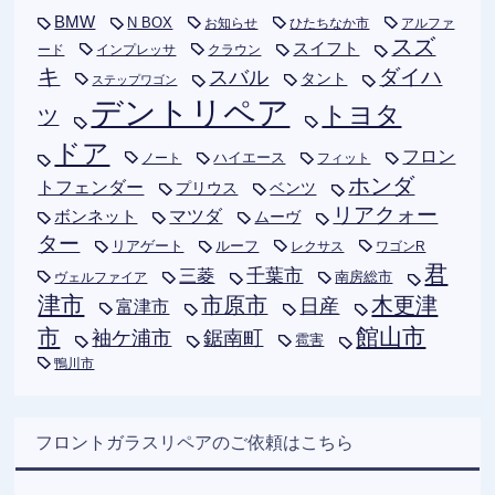
BMW
N BOX
お知らせ
ひたちなか市
アルファ
スズ
スイフト
ード
インプレッサ
クラウン
キ
ダイハ
スバル
タント
ステップワゴン
デントリペア
トヨタ
ツ
ドア
フロン
ハイエース
フィット
ノート
ホンダ
トフェンダー
プリウス
ベンツ
リアクォー
ボンネット
マツダ
ムーヴ
ター
リアゲート
ルーフ
レクサス
ワゴンR
君
千葉市
三菱
南房総市
ヴェルファイア
津市
木更津
市原市
日産
富津市
市
館山市
袖ケ浦市
鋸南町
雹害
鴨川市
フロントガラスリペアのご依頼はこちら