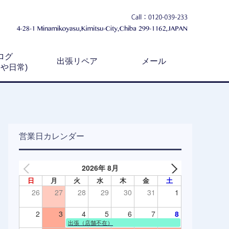
ログ
出張リペア
メール
例や日常)
営業日カレンダー
2026年 8月
日
月
火
水
木
金
土
26
27
28
29
30
31
1
2
3
4
5
6
7
8
出張（店舗不在）