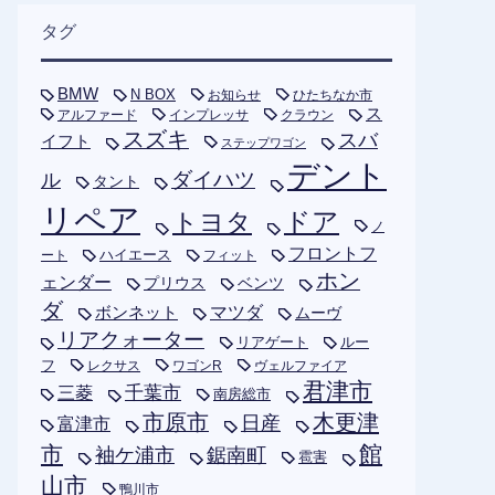
タグ
BMW
N BOX
お知らせ
ひたちなか市
ス
アルファード
インプレッサ
クラウン
スズキ
スバ
イフト
ステップワゴン
デント
ダイハツ
ル
タント
リペア
トヨタ
ドア
ノ
フロントフ
ハイエース
フィット
ート
ホン
ェンダー
プリウス
ベンツ
ダ
ボンネット
マツダ
ムーヴ
リアクォーター
リアゲート
ルー
フ
レクサス
ワゴンR
ヴェルファイア
君津市
千葉市
三菱
南房総市
木更津
市原市
日産
富津市
市
館
袖ケ浦市
鋸南町
雹害
山市
鴨川市