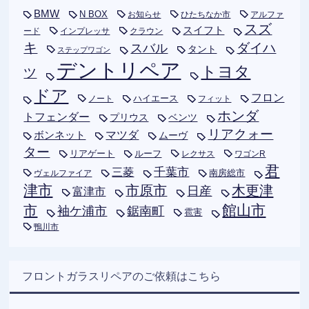
BMW
N BOX
お知らせ
ひたちなか市
アルファ
スズ
スイフト
ード
インプレッサ
クラウン
キ
ダイハ
スバル
タント
ステップワゴン
デントリペア
トヨタ
ツ
ドア
フロン
ハイエース
フィット
ノート
ホンダ
トフェンダー
プリウス
ベンツ
リアクォー
ボンネット
マツダ
ムーヴ
ター
リアゲート
ルーフ
レクサス
ワゴンR
君
千葉市
三菱
南房総市
ヴェルファイア
津市
木更津
市原市
日産
富津市
市
館山市
袖ケ浦市
鋸南町
雹害
鴨川市
フロントガラスリペアのご依頼はこちら