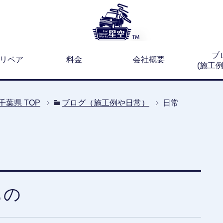
ブ
リペア
料金
会社概要
(施工
千葉県
TOP
ブログ（施工例や日常）
日常
もの