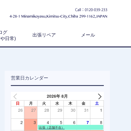
ログ
出張リペア
メール
例や日常)
営業日カレンダー
2026年 8月
日
月
火
水
木
金
土
26
27
28
29
30
31
1
2
3
4
5
6
7
8
出張（店舗不在）