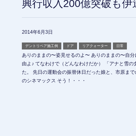
興行収入200億突破も
2014年6月3日
デントリペア施工例
ドア
リアクォーター
日常
ありのままの〜姿見せるのよ〜 ありのままの〜自分
由よ♪ てなわけで（どんなわけだか） 「アナと雪の
た。 先日の運動会の振替休日だった娘と、市原まで
のシネマックス そう！・・・