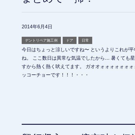
2014年6月4日
デントリペア施工例
ドア
日常
今日はちょっと涼しいですね〜 というよりこれが平
ね。 ここ数日は異常な気温でしたから… 暑くても
すから熱く熱く吠えてます。 ガオオォォォォォォォ
ッコーチョーです！！！・・・