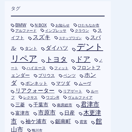
タグ
BMW
N BOX
お知らせ
ひたちなか市
ス
アルファード
インプレッサ
クラウン
スズキ
スバ
イフト
ステップワゴン
デント
ダイハツ
ル
タント
リペア
トヨタ
ドア
ノ
フロントフ
ハイエース
フィット
ート
ホン
ェンダー
プリウス
ベンツ
ダ
ボンネット
マツダ
ムーヴ
リアクォーター
リアゲート
ルー
フ
レクサス
ワゴンR
ヴェルファイア
君津市
千葉市
三菱
南房総市
木更津
市原市
日産
富津市
市
館
袖ケ浦市
鋸南町
雹害
山市
鴨川市