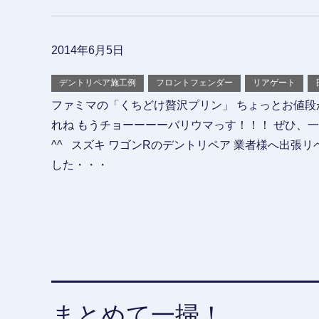
2014年6月5日
デントリペア施工例
フロントフェンダー
リアゲート
ファミマの「くちどけ贅沢プリン」 ちょっとお値段
れね もうチョーーーーバリウマっす！！！ ぜひ、
^^ スズキ ワゴンRのデントリペア 業者様へ出張
した・・・
まとめて一掃！